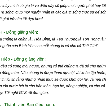
 thấy mình có giá trị và điều này sẽ giúp mọi người phát huy t
Trị sống, giúp mọi người nhận ra các giá trị sống thực sự để sốn
 giới trở nên tốt đẹp hơn! .
 - Đồng giảng viên:
a chúng ta chính là : Hòa Bình, là Yêu Thương,là Tôn Trọng,là H
ội nguồn của Bình Yên cho mỗi chúng ta và cho cả Thế Giới"
Hiệp - Đồng giảng viên:
trị đều có trong mỗi người, nhưng có thể chúng ta đã để cho nhữ
 đúng mức. Nếu chúng ta được tham dự một vài khóa tập huấn,
thì tôi tin rằng những nhận thức sẽ được khơi gợi lại, và nếu c
lan tỏa trước hết là cho bản thân, bạn bè, đồng nghiệp, và cho 
ày. Tôi nghĩ GTS rất đơn giản.
 Thành viên Ban điều hành: