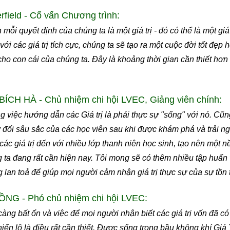
ield - Cố vấn Chương trình:
ỗi quyết định của chúng ta là một giá trị - đó có thể là một giá 
ới các giá trị tích cực, chúng ta sẽ tạo ra một cuộc đời tốt đẹp 
 cho con cái của chúng ta. Đây là khoảng thời gian cần thiết hơ
CH HÀ - Chủ nhiệm chi hội LVEC, Giảng viên chính:
ng việc hướng dẫn các Giá trị là phải thực sự "sống" với nó. Cũn
đổi sâu sắc của các học viên sau khi được khám phá và trải ngh
 các giá trị đến với nhiều lớp thanh niên học sinh, tạo nên một n
ta đang rất cần hiện nay. Tôi mong sẽ có thêm nhiều tập huấn 
g lan toả để giúp mọi người cảm nhận giá trị thực sự của sự tồn 
NG - Phó chủ nhiệm chi hội LVEC:
àng bất ổn và việc để mọi người nhận biết các giá trị vốn đã c
ển lộ là điều rất cần thiết. Được sống trong bầu không khí Giá 