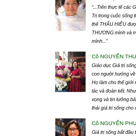
“...Trên thực tế các
Trị trong cuộc sống t
thể THẤU HIỂU được
THƯƠNG mình và mọi 
mình...”
Cô NGUYỄN THU H
Giáo dục Giá trị sốn
con người hướng về s
Họ làm cho thế giới 
tác và đoàn kết. Như 
vọng và tin tưởng bả
thái giá trị sống cho
Cô NGUYỄN PHƯƠ
Giá trị sống bắt đầu 