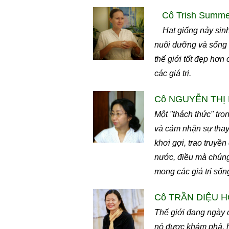
Cô Trish Summerf
Hạt giống nảy sinh m
nuôi dưỡng và sống v
thế giới tốt đẹp hơn
các giá trị.
Cô NGUYỄN THỊ BÍ
Một "thách thức" tro
và cảm nhận sự thay 
khơi gợi, trao truyền
nước, điều mà chúng 
mong các giá trị sốn
Cô TRẦN DIỆU HỒ
Thế giới đang ngày c
nó được khám phá, hi