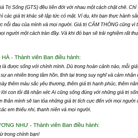
 Giá Trị Sống (GTS) đều liên đới với nhau một cách chặt chẽ. Ch
hì các giá trị khác sẽ lập tức có mặt. Ví dụ, khi bạn thực hành s
 nỗi đau của mình và mọi người. Giá trị CẢM THÔNG cũng vì 
người một cách tràn đầy. Và khi đó bạn sẽ trải nghiệm rất th
À - Thành viên Ban điều hành:
g là được sống với chính mình. Dù trong hoàn cảnh nào, mỗi giá 
ự an nhiên trong tâm hồn, tĩnh tại trong suy nghĩ và cảm nhận đ
này thêm màu sắc yêu thương, thêm giá trị hạnh phúc, thêm năn
lời con tôi đã nhận xét: Ai cũng sống đúng với những giá trị sốn
n thân mình sẽ lan tỏa những giá trị tích cực đến với mọi ngườ
 các em thiếu nhi, thanh niên và mọi người.
NG NHƯ - Thành viên Ban điều hành:
từ trong chính bạn!