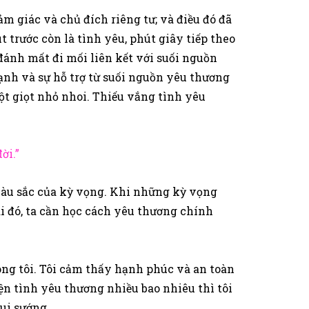
iác và chủ đích riêng tư; và điều đó đã
 trước còn là tình yêu, phút giây tiếp theo
ã đánh mất đi mối liên kết với suối nguồn
ạnh và sự hỗ trợ từ suối nguồn yêu thương
một giọt nhỏ nhoi. Thiếu vắng tình yêu
ời.”
màu sắc của kỳ vọng. Khi những kỳ vọng
i đó, ta cần học cách yêu thương chính
ong tôi. Tôi cảm thấy hạnh phúc và an toàn
ện tình yêu thương nhiều bao nhiêu thì tôi
ui sướng.