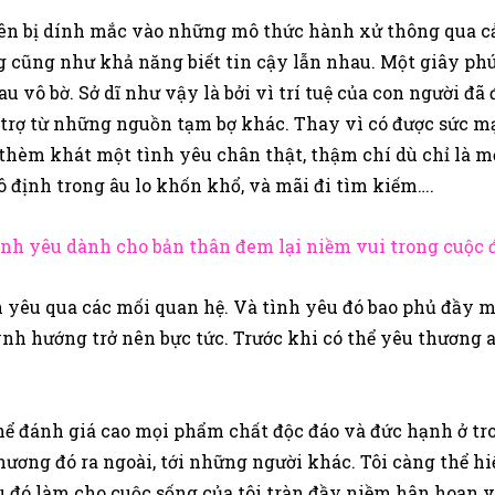
ị dính mắc vào những mô thức hành xử thông qua cảm g
g cũng như khả năng biết tin cậy lẫn nhau. Một giây phút
au vô bờ. Sở dĩ như vậy là bởi vì trí tuệ của con người đ
 trợ từ những nguồn tạm bợ khác. Thay vì có được sức m
i thèm khát một tình yêu chân thật, thậm chí dù chỉ là 
ô định trong âu lo khốn khổ, và mãi đi tìm kiếm….
ình yêu dành cho bản thân đem lại niềm vui trong cuộc đ
 yêu qua các mối quan hệ. Và tình yêu đó bao phủ đầy 
h hướng trở nên bực tức. Trước khi có thể yêu thương a
thể đánh giá cao mọi phẩm chất độc đáo và đức hạnh ở tr
ương đó ra ngoài, tới những người khác. Tôi càng thể hi
u đó làm cho cuộc sống của tôi tràn đầy niềm hân hoan v