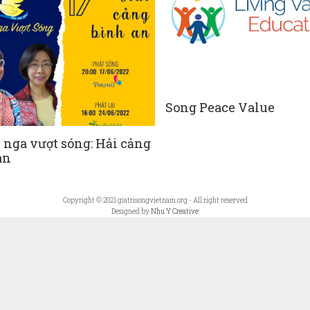
Song Peace Value
 nga vượt sóng: Hải cảng
an
Copyright © 2021 giatrisongvietnam.org - All right reserved
Designed by
Nhu Y Creative