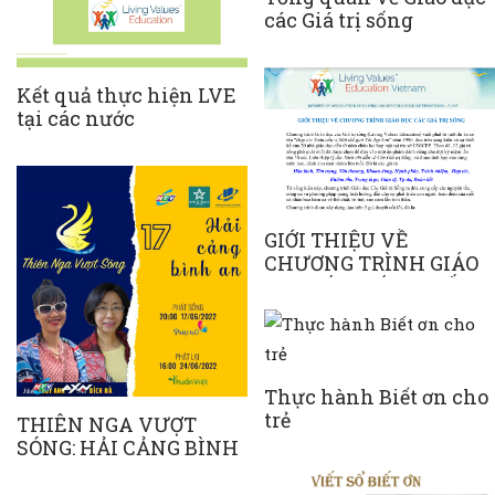
các Giá trị sống
Kết quả thực hiện LVE
tại các nước
GIỚI THIỆU VỀ
CHƯƠNG TRÌNH GIÁO
DỤC CÁC GIÁ TRỊ SỐNG
(LVEC)
Thực hành Biết ơn cho
trẻ
THIÊN NGA VƯỢT
SÓNG: HẢI CẢNG BÌNH
AN