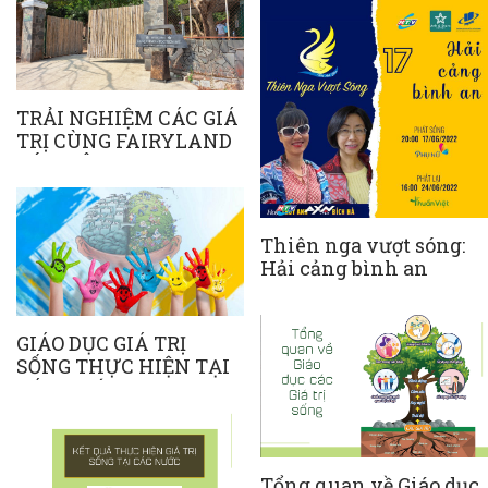
TRẢI NGHIỆM CÁC GIÁ
TRỊ CÙNG FAIRYLAND
TÓC TIÊN!
Thiên nga vượt sóng:
Hải cảng bình an
GIÁO DỤC GIÁ TRỊ
SỐNG THỰC HIỆN TẠI
CÁC NƯỚC
Tổng quan về Giáo dục