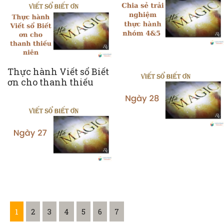
Thực hành Viết sổ Biết
ơn cho thanh thiếu
niên
1
2
3
4
5
6
7